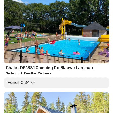
Chalet DG1381 Camping De Blauwe Lantaarn
Nederland
Drenthe
Wateren
vanaf € 347,-