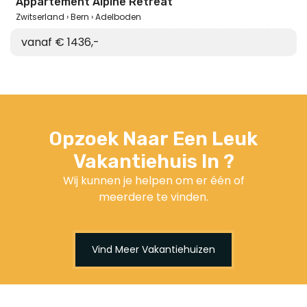
Appartement Alpine Retreat
Zwitserland
Bern
Adelboden
vanaf € 1436,-
Opzoek Naar Een Leuk
Vakantiehuis In ?
Wij kunnen je helpen om er één of
meerdere te vinden.
Vind Meer Vakantiehuizen
Op VakantiehuizenIN.nl bezorgen wij u