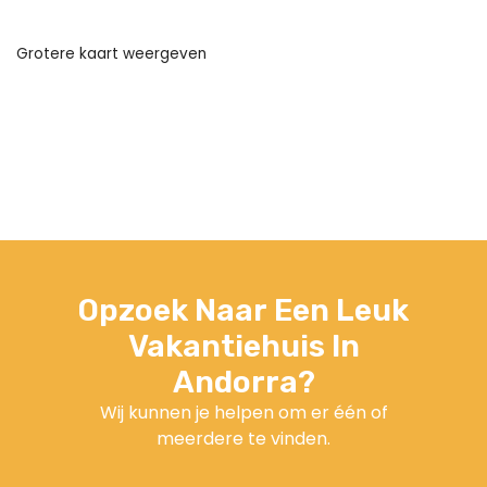
Grotere kaart weergeven
Opzoek Naar Een Leuk
Vakantiehuis In
Andorra?
Wij kunnen je helpen om er één of
meerdere te vinden.