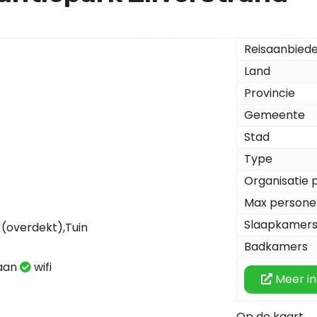
Reisaanbied
Land
Provincie
Gemeente
Stad
Type
Organisatie 
Max persone
Slaapkamer
(overdekt),Tuin
Badkamers
taan
wifi
Meer in
Op de kaart