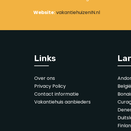
Website:
vakantiehuizenIN.nl
Links
La
Over ons
Ando
Privacy Policy
Belgi
Contact informatie
Bonai
Vakantiehuis aanbieders
Cura
Dene
Duits
Finla