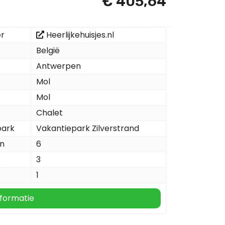
€ 405,64
er
Heerlijkehuisjes.nl
België
Antwerpen
Mol
Mol
Chalet
park
Vakantiepark Zilverstrand
n
6
s
3
1
formatie