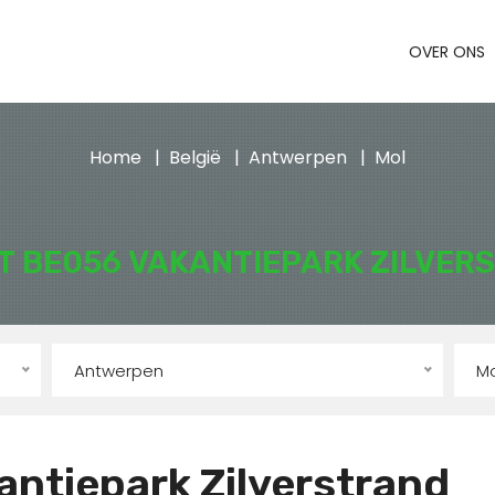
OVER ONS
Home
België
Antwerpen
Mol
T BE056 VAKANTIEPARK ZILVER
Antwerpen
Mo
ntiepark Zilverstrand