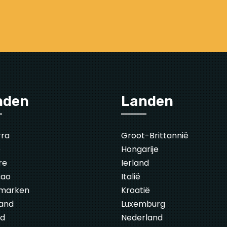
nden
Landen
rra
Groot-Brittannië
ë
Hongarije
re
Ierland
çao
Italië
marken
Kroatië
land
Luxemburg
nd
Nederland