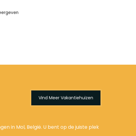
weergeven
Vind Meer Vakantiehuizen
n in Mol, België. U bent op de juiste plek