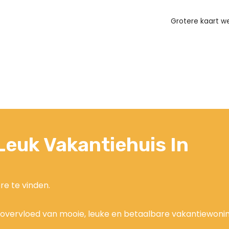
Grotere kaart 
euk Vakantiehuis In
re te vinden.
overvloed van mooie, leuke en betaalbare vakantiewoninge