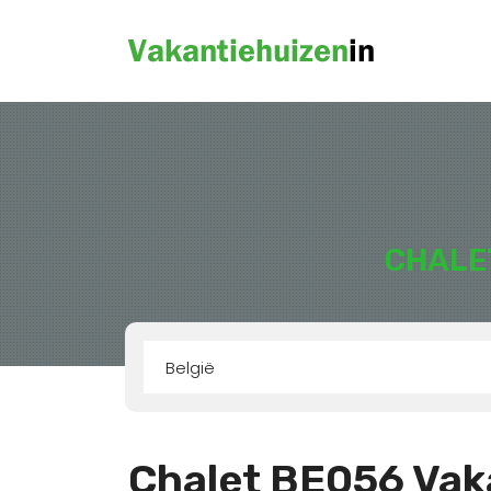
CHALE
België
Chalet BE056 Vaka