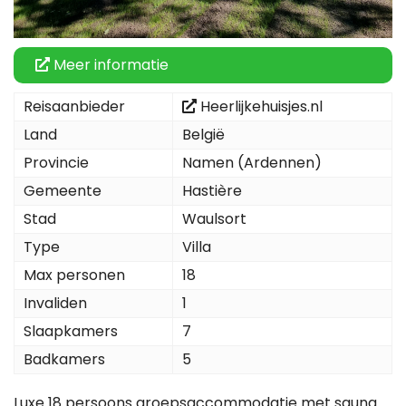
Meer informatie
Reisaanbieder
Heerlijkehuisjes.nl
Land
België
Provincie
Namen (Ardennen)
Gemeente
Hastière
Stad
Waulsort
Type
Villa
Max personen
18
Invaliden
1
Slaapkamers
7
Badkamers
5
Luxe 18 persoons groepsaccommodatie met sauna