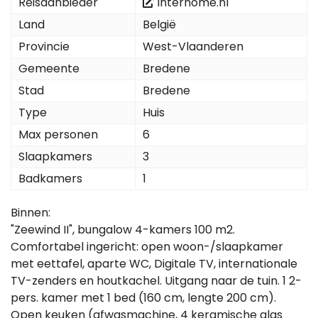
Reisaanbieder
Interhome.nl
Land
België
Provincie
West-Vlaanderen
Gemeente
Bredene
Stad
Bredene
Type
Huis
Max personen
6
Slaapkamers
3
Badkamers
1
Binnen:
"Zeewind II", bungalow 4-kamers 100 m2.
Comfortabel ingericht: open woon-/slaapkamer
met eettafel, aparte WC, Digitale TV, internationale
TV-zenders en houtkachel. Uitgang naar de tuin. 1 2-
pers. kamer met 1 bed (160 cm, lengte 200 cm).
Open keuken (afwasmachine, 4 keramische glas