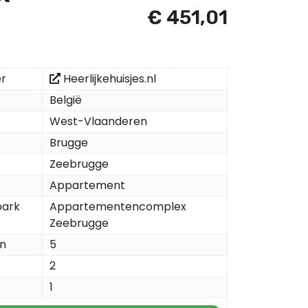
€ 451,01
er
Heerlijkehuisjes.nl
België
West-Vlaanderen
Brugge
Zeebrugge
Appartement
park
Appartementencomplex
Zeebrugge
n
5
s
2
1