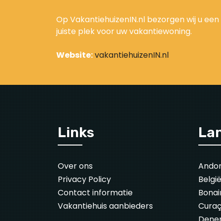
Op VakantiehuizenIN.nl bezorgen wij u een
juiste plek voor uw vakantiewoning.
Website:
vakantiehuizenIN.nl
Links
La
Over ons
Ando
Privacy Policy
Belgi
Contact informatie
Bonai
Vakantiehuis aanbieders
Cura
Dene