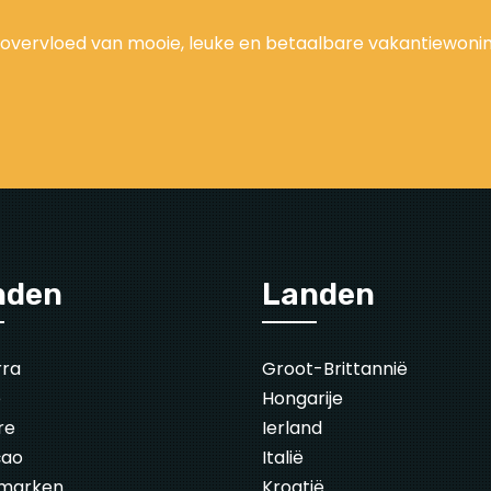
 overvloed van mooie, leuke en betaalbare vakantiewonin
nden
Landen
rra
Groot-Brittannië
ë
Hongarije
re
Ierland
çao
Italië
marken
Kroatië