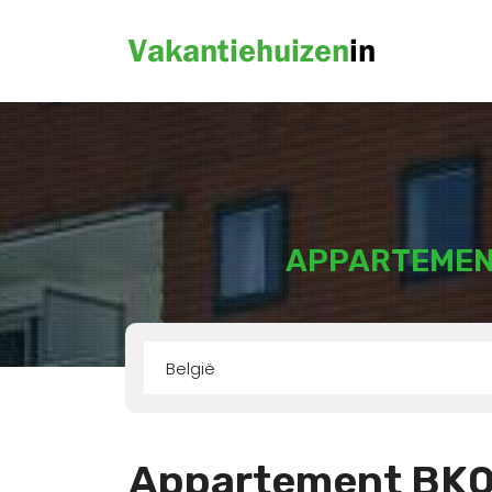
APPARTEMEN
België
Appartement BK0