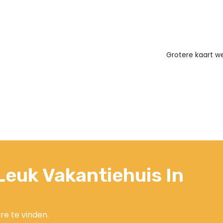
Grotere kaart 
euk Vakantiehuis In
re te vinden.