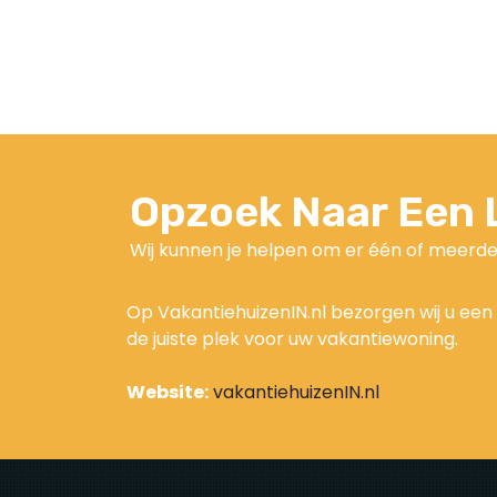
Opzoek Naar Een L
Wij kunnen je helpen om er één of meerde
Op VakantiehuizenIN.nl bezorgen wij u een
de juiste plek voor uw vakantiewoning.
Website:
vakantiehuizenIN.nl