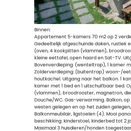
Binnen:
Appartement 5-kamers 70 m2 op 2 verdiep
Gedeeltelijk afgeschuinde daken, rustiek 
(oven, 4 kookpitten (vlammen), broodroos
kleine eettafel, open haard en Sat-TV. Ui
Bovenverdieping: (wenteltrap), 1 kamer me
Zolderverdieping: (buitentrap) woon-/ee
houtkachel. Uitgang naar het balkon. 1 kam
kamer met 1 bed en 1 uitschuifbaar bed. 
(vlammen), broodrooster, magnetron, diep
Douche/WC. Gas-verwarming. Balkon, op h
westen gelegen en op het zuiden gelegen, zi
Balkonmeubilair, ligstoelen (4). Mooi pan
beschikking: kinderstoel, kinderbed tot 2 ja
Maximaal 3 huisdieren/honden toegestaan.