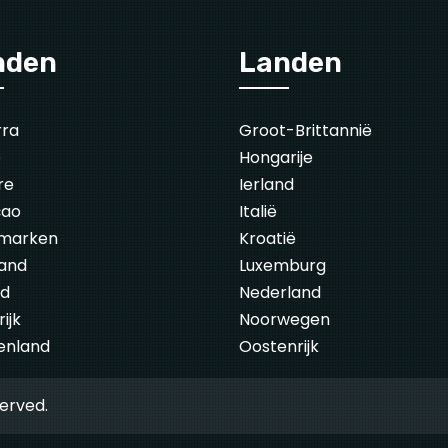
nden
Landen
rra
Groot-Brittannië
ë
Hongarije
re
Ierland
çao
Italië
marken
Kroatië
land
Luxemburg
nd
Nederland
ijk
Noorwegen
enland
Oostenrijk
served.