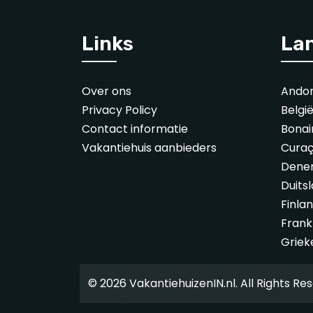
Links
La
Over ons
Ando
Privacy Policy
Belgi
Contact informatie
Bonai
Vakantiehuis aanbieders
Cura
Dene
Duits
Finla
Frankr
Griek
© 2026 VakantiehuizenIN.nl. All Rights Re