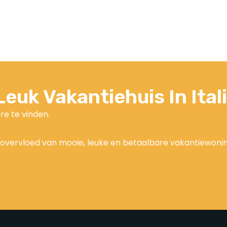
euk Vakantiehuis In Ital
re te vinden.
 overvloed van mooie, leuke en betaalbare vakantiewoninge