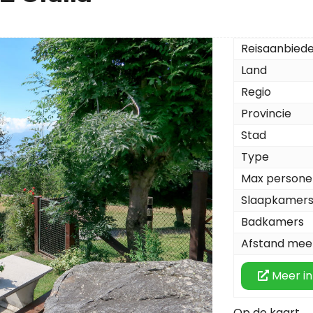
Reisaanbied
Land
Regio
Provincie
Stad
Type
Max persone
Slaapkamer
Badkamers
Afstand mee
Meer in
Op de kaart