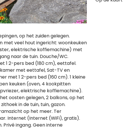
ingen, op het zuiden gelegen.
en met veel hout ingericht: woonkeuken
ter, elektrische koffiemachine) met
tgang naar de tuin. Douche/WC.
t 1 2-pers bed (180 cm), eettafel.
tkamer met eettafel, Sat-TV en
er met 1 2-pers bed (160 cm). 1 kleine
Open keuken (oven, 4 kookpitten
vriezer, elektrische koffiemachine).
et oosten gelegen, 2 balkons, op het
thoek in de tuin, tuin, gazon.
oramazicht op het meer. Ter
ar. Internet (Internet (WiFi), gratis).
 Privé ingang. Geen interne