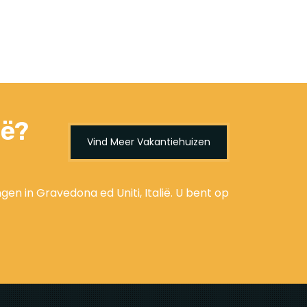
ië?
Vind Meer Vakantiehuizen
n in Gravedona ed Uniti, Italië. U bent op