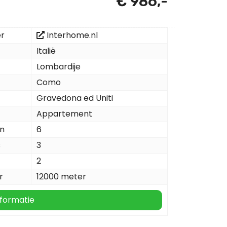
€ 986,-
er
Interhome.nl
Italië
Lombardije
Como
Gravedona ed Uniti
Appartement
n
6
s
3
2
r
12000 meter
formatie