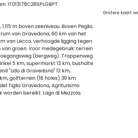
en. IT013178C28SPLGBPT
Grotere kaart 
, 1.115 m boven zeeniveau. Boven Peglio,
ntrum van Gravedona, 60 km van het
m van Lecco, verhoogde ligging tegen
n van groen. Voor medegebruik: terrein
e toegangsweg (bergweg). Trappenweg
 Winkel 5 km, supermarkt 13 km, bushalte
and "Lido di Gravedona" 12 km,
, golfterrein (18 holes) 39 km.
 del Tiglio Gravedona, Agriturismo
 worden bereikt: Lago di Mezzola.