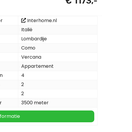
€ 1173,-
er
Interhome.nl
Italië
Lombardije
Como
Vercana
Appartement
n
4
s
2
2
r
3500 meter
formatie