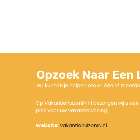
Opzoek Naar Een L
Wij kunnen je helpen om er één of meerde
Op VakantiehuizenIN.nl bezorgen wij u een 
plek voor uw vakantiewoning.
Website:
vakantiehuizenIN.nl