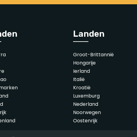
nden
Landen
rra
Groot-Brittannië
ë
Hongarije
re
Ierland
çao
Italië
marken
Kroatië
land
Luxemburg
nd
Nederland
ijk
Noorwegen
enland
Oostenrijk