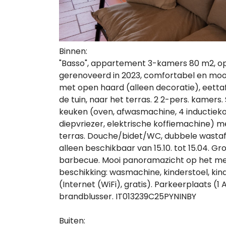
Binnen:
"Basso", appartement 3-kamers 80 m2, op
gerenoveerd in 2023, comfortabel en moo
met open haard (alleen decoratie), eettaf
de tuin, naar het terras. 2 2-pers. kame
keuken (oven, afwasmachine, 4 inductieko
diepvriezer, elektrische koffiemachine) me
terras. Douche/bidet/WC, dubbele wastaf
alleen beschikbaar van 15.10. tot 15.04. Gr
barbecue. Mooi panoramazicht op het mee
beschikking: wasmachine, kinderstoel, kind
(Internet (WiFi), gratis). Parkeerplaats (1 
brandblusser. IT013239C25PYNINBY
Buiten: