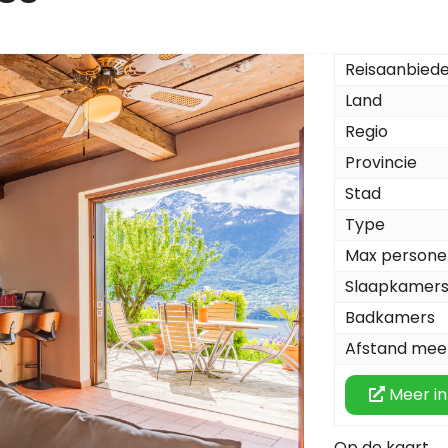
Reisaanbied
Land
Regio
Provincie
Stad
Type
Max persone
Slaapkamer
Badkamers
Afstand mee
Meer in
Op de kaart