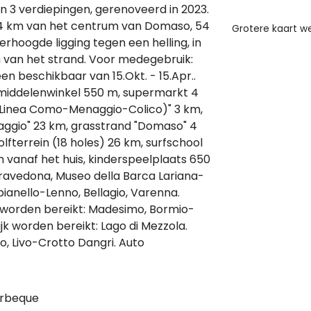
n 3 verdiepingen, gerenoveerd in 2023.
 4 km van het centrum van Domaso, 54
Grotere kaart 
rhoogde ligging tegen een helling, in
m van het strand. Voor medegebruik:
en beschikbaar van 15.Okt. - 15.Apr..
iddelenwinkel 550 m, supermarkt 4
 (Linea Como-Menaggio-Colico)" 3 km,
naggio" 23 km, grasstrand "Domaso" 4
fterrein (18 holes) 26 km, surfschool
 vanaf het huis, kinderspeelplaats 650
-Gravedona, Museo della Barca Lariana-
lbianello-Lenno, Bellagio, Varenna.
worden bereikt: Madesimo, Bormio-
k worden bereikt: Lago di Mezzola.
, Livo-Crotto Dangri. Auto
rbeque