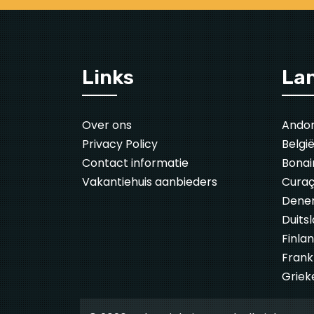
Links
La
Over ons
Ando
Privacy Policy
Belgi
Contact informatie
Bonai
Vakantiehuis aanbieders
Cura
Dene
Duits
Finla
Frankr
Griek