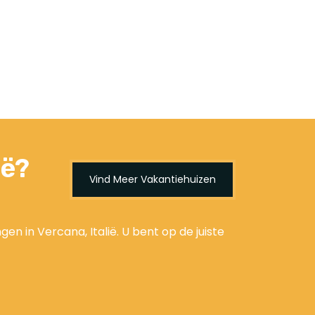
ië?
Vind Meer Vakantiehuizen
n in Vercana, Italië. U bent op de juiste