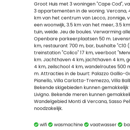
Groot Huis met 3 woningen "Cape Cod", va
3 appartementen in de woning. Vercana,
km van het centrum van Lecco, zonnige, ve
een woonwijk, 3.5 km van het meer, 3.5 k
tuin, weide. Jeu de boules. Verwarming alle
Openbare parkeerplaatsen 50 m. Levensm
km, restaurant 700 m, bar, bushalte "C10
treinstation "Colico" 17 km, veerboot "Me
km. Jachthaven 4 km, jachthaven 4 km, gol
4 km, zeilschool 4 km, wandelroutes 500 m
m. Attracties in de buurt: Palazzo Gallio
Pianello, Villa Carlotta-Tremezzo, Villa Ba
Bekende skigebieden kunnen gemakkelijk 
Livigno. Bekende meren kunnen gemakkelij
Wandelgebied Monti di Vercana, Sasso Pelo
noodzakelijk.
wifi
wasmachine
vaatwasser
ba