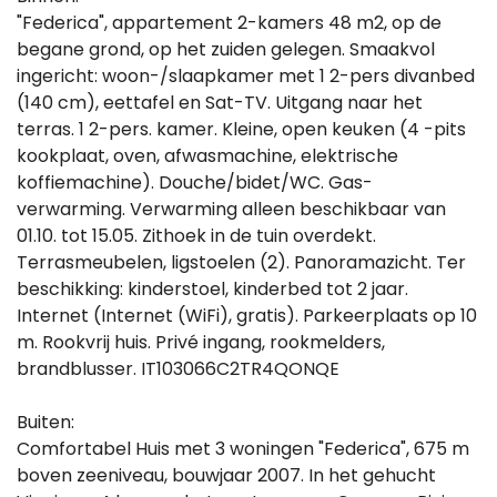
"Federica", appartement 2-kamers 48 m2, op de
begane grond, op het zuiden gelegen. Smaakvol
ingericht: woon-/slaapkamer met 1 2-pers divanbed
(140 cm), eettafel en Sat-TV. Uitgang naar het
terras. 1 2-pers. kamer. Kleine, open keuken (4 -pits
kookplaat, oven, afwasmachine, elektrische
koffiemachine). Douche/bidet/WC. Gas-
verwarming. Verwarming alleen beschikbaar van
01.10. tot 15.05. Zithoek in de tuin overdekt.
Terrasmeubelen, ligstoelen (2). Panoramazicht. Ter
beschikking: kinderstoel, kinderbed tot 2 jaar.
Internet (Internet (WiFi), gratis). Parkeerplaats op 10
m. Rookvrij huis. Privé ingang, rookmelders,
brandblusser. IT103066C2TR4QONQE
Buiten:
Comfortabel Huis met 3 woningen "Federica", 675 m
boven zeeniveau, bouwjaar 2007. In het gehucht