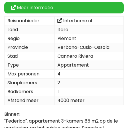
Meer informatie
Reisaanbieder
Interhome.nl
Land
Italië
Regio
Piëmont
Provincie
Verbano-Cusio-Ossola
Stad
Cannero Riviera
Type
Appartement
Max personen
4
Slaapkamers
2
Badkamers
1
Afstand meer
4000 meter
Binnen:
"Federica", appartement 3-kamers 85 m2 op de 1e
verdieping, op het zuiden gelegen. Smaakvol