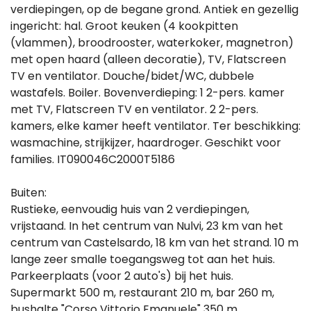
verdiepingen, op de begane grond. Antiek en gezellig
ingericht: hal. Groot keuken (4 kookpitten
(vlammen), broodrooster, waterkoker, magnetron)
met open haard (alleen decoratie), TV, Flatscreen
TV en ventilator. Douche/bidet/WC, dubbele
wastafels. Boiler. Bovenverdieping: 1 2-pers. kamer
met TV, Flatscreen TV en ventilator. 2 2-pers.
kamers, elke kamer heeft ventilator. Ter beschikking:
wasmachine, strijkijzer, haardroger. Geschikt voor
families. IT090046C2000T5186
Buiten:
Rustieke, eenvoudig huis van 2 verdiepingen,
vrijstaand. In het centrum van Nulvi, 23 km van het
centrum van Castelsardo, 18 km van het strand. 10 m
lange zeer smalle toegangsweg tot aan het huis.
Parkeerplaats (voor 2 auto's) bij het huis.
Supermarkt 500 m, restaurant 210 m, bar 260 m,
bushalte "Corso Vittorio Emanuele" 350 m,