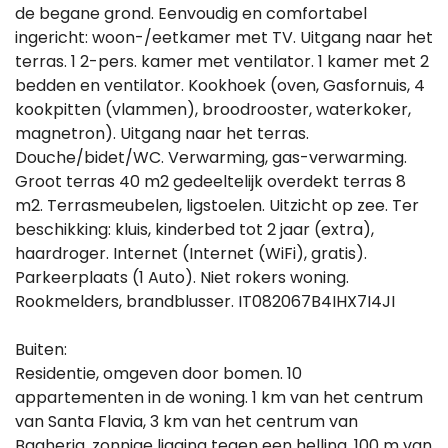
de begane grond. Eenvoudig en comfortabel
ingericht: woon-/eetkamer met TV. Uitgang naar het
terras. 1 2-pers. kamer met ventilator. 1 kamer met 2
bedden en ventilator. Kookhoek (oven, Gasfornuis, 4
kookpitten (vlammen), broodrooster, waterkoker,
magnetron). Uitgang naar het terras.
Douche/bidet/WC. Verwarming, gas-verwarming.
Groot terras 40 m2 gedeeltelijk overdekt terras 8
m2. Terrasmeubelen, ligstoelen. Uitzicht op zee. Ter
beschikking: kluis, kinderbed tot 2 jaar (extra),
haardroger. Internet (Internet (WiFi), gratis).
Parkeerplaats (1 Auto). Niet rokers woning.
Rookmelders, brandblusser. IT082067B4IHX7I4JI
Buiten:
Residentie, omgeven door bomen. 10
appartementen in de woning. 1 km van het centrum
van Santa Flavia, 3 km van het centrum van
Bagheria, zonnige ligging tegen een helling, 100 m van