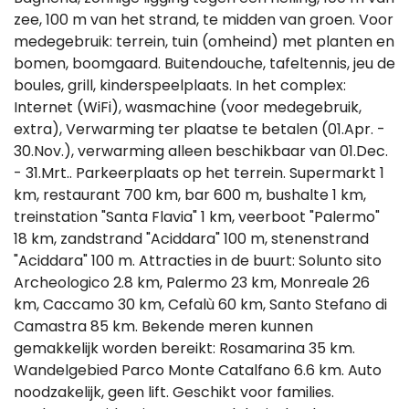
zee, 100 m van het strand, te midden van groen. Voor
medegebruik: terrein, tuin (omheind) met planten en
bomen, boomgaard. Buitendouche, tafeltennis, jeu de
boules, grill, kinderspeelplaats. In het complex:
Internet (WiFi), wasmachine (voor medegebruik,
extra), Verwarming ter plaatse te betalen (01.Apr. -
30.Nov.), verwarming alleen beschikbaar van 01.Dec.
- 31.Mrt.. Parkeerplaats op het terrein. Supermarkt 1
km, restaurant 700 km, bar 600 m, bushalte 1 km,
treinstation "Santa Flavia" 1 km, veerboot "Palermo"
18 km, zandstrand "Aciddara" 100 m, stenenstrand
"Aciddara" 100 m. Attracties in de buurt: Solunto sito
Archeologico 2.8 km, Palermo 23 km, Monreale 26
km, Caccamo 30 km, Cefalù 60 km, Santo Stefano di
Camastra 85 km. Bekende meren kunnen
gemakkelijk worden bereikt: Rosamarina 35 km.
Wandelgebied Parco Monte Catalfano 6.6 km. Auto
noodzakelijk, geen lift. Geschikt voor families.