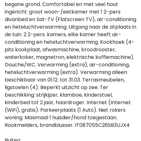
begane grond. Comfortabel en met veel hout
ingericht: groot woon-/eetkamer met 1 2-pers
divanbed en Sat-TV (Flatscreen TV), air-conditioning
en heteluchtverwarming. Uitgang naar de zitplaats in
de tuin. 2 2-pers. kamers, elke kamer heeft air-
conditioning en heteluchtverwarming. Kookhoek (4-
pits kookplaat, afwasmachine, broodrooster,
waterkoker, magnetron, elektrische koffiemachine).
Douche/WC. Verwarming (extra), air-conditioning,
heteluchtverwarming (extra). Verwarming alleen
beschikbaar van 01.12. tot 31.03. Terrasmeubelen,
ligstoelen (4). Beperkt uitzicht op zee. Ter
beschikking: strijkijzer, klamboe, kinderstoel,
kinderbed tot 2 jaar, haardroger. Internet (Internet
(WiFi), gratis). Parkeerplaats (1 Auto). Niet rokers
woning. Maximaal 1 huisdier/hond toegestaan.
Rookmelders, brandblusser. IT087055C26SB3UJX4
Buiten: