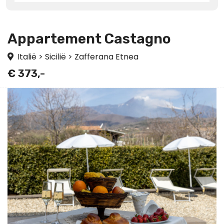
Appartement Castagno
Italië
>
Sicilië
>
Zafferana Etnea
€ 373,-