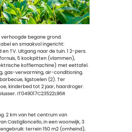
p verhoogde begane grond.
tabel en smaakvol ingericht:
n TV. Uitgang naar de tuin. 1 2-pers.
ornuis, 5 kookpitten (vlammen),
ktrische koffiemachine) met eettafel.
, gas-verwarming, air-conditioning.
barbecue, ligstoelen (2). Ter
oe, kinderbed tot 2 jaar, haardroger.
ndblusser. IT049017C23522L96R
g. 2 km van het centrum van
n Castiglioncello, in een woonwijk, 3
eengebruik: terrein 150 m2 (omheind),