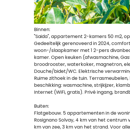
Binnen:
"Saida", appartement 2-kamers 50 m2, o
Gedeeltelijk gerenoveerd in 2024, comfor
woon-/slaapkamer met 1 2-pers divanbed e
kamer. Open keuken (afwasmachine, Gasf
broodrooster, waterkoker, magnetron, ele
Douche/bidet/WC. Elektrische verwarming
Ruime zithoek in de tuin. Terrasmeubelen, 
beschikking: wasmachine, strijkijzer, klamb
Internet (WiFi, gratis). Privé ingang, bra
Buiten:
Flatgebouw. 5 appartementen in de wonin
Rosignano Solvay, 4 km van het centrum va
km van zee, 3 km van het strand. Voor all