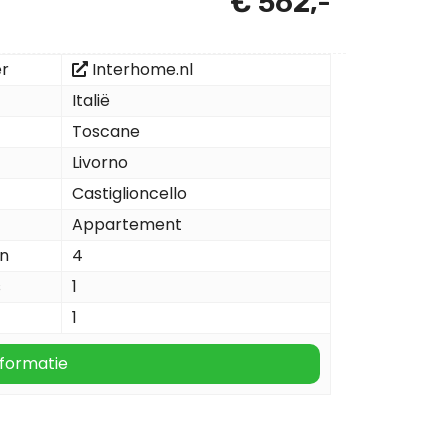
€ 562,-
er
Interhome.nl
Italië
Toscane
Livorno
Castiglioncello
Appartement
n
4
s
1
1
formatie