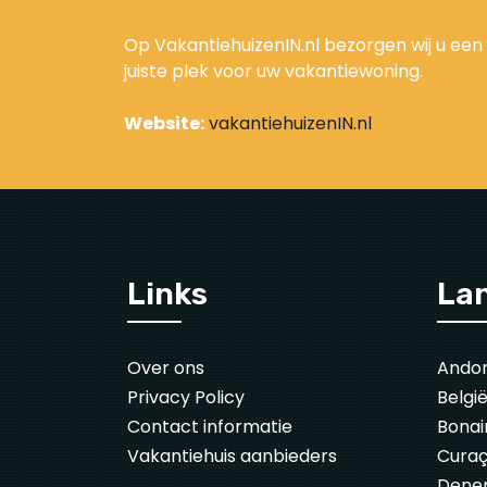
Op VakantiehuizenIN.nl bezorgen wij u een 
juiste plek voor uw vakantiewoning.
Website:
vakantiehuizenIN.nl
Links
La
Over ons
Ando
Privacy Policy
Belgi
Contact informatie
Bonai
Vakantiehuis aanbieders
Cura
Dene