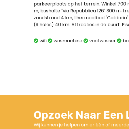
parkeerplaats op het terrein. Winkel 700
m, bushalte "via Repubblica 126" 300 m, tre
zandstrand 4 km, thermaalbad "Calidario"
(9 holes) 40 km. Attracties in de buurt: Pi
wifi
wasmachine
vaatwasser
ba
Opzoek Naar Een L
Wij kunnen je helpen om er één of meerde