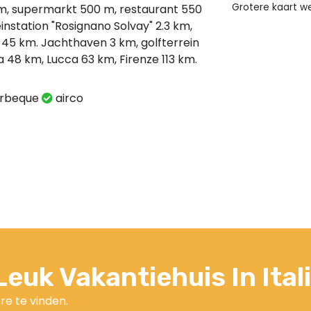
Grotere kaart 
 m, supermarkt 500 m, restaurant 550
instation "Rosignano Solvay" 2.3 km,
 45 km. Jachthaven 3 km, golfterrein
sa 48 km, Lucca 63 km, Firenze 113 km.
rbeque
airco
euk Vakantiehuis In Ital
re te vinden.