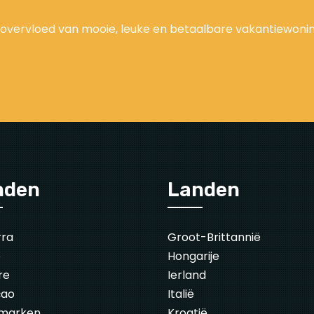
overvloed van mooie, leuke en betaalbare vakantiewoningen
nden
Landen
rra
Groot-Brittannië
ë
Hongarije
re
Ierland
çao
Italië
marken
Kroatië