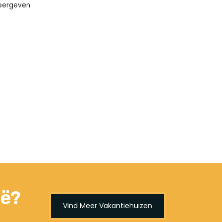
weergeven
ië?
Vind Meer Vakantiehuizen