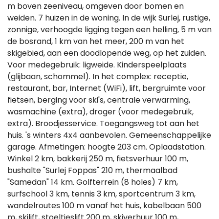
m boven zeeniveau, omgeven door bomen en
weiden. 7 huizen in de woning. In de wijk Surlej, rustige,
zonnige, verhoogde ligging tegen een helling, 5 m van
de bosrand, 1 km van het meer, 200 m van het
skigebied, aan een doodlopende weg, op het zuiden.
Voor medegebruik: ligweide. Kinderspeelplaats
(glijbaan, schommel). In het complex: receptie,
restaurant, bar, Internet (WiFi), lift, bergruimte voor
fietsen, berging voor ski's, centrale verwarming,
wasmachine (extra), droger (voor medegebruik,
extra). Broodjesservice. Toegangsweg tot aan het
huis. 's winters 4x4 aanbevolen. Gemeenschappelijke
garage. Afmetingen: hoogte 203 cm. Oplaadstation.
Winkel 2 km, bakkerij 250 m, fietsverhuur 100 m,
bushalte "Surlej Foppas" 210 m, thermaalbad
"Samedan" 14 km. Golfterrein (8 holes) 7 km,
surfschool 3 km, tennis 3 km, sportcentrum 3 km,
wandelroutes 100 m vanaf het huis, kabelbaan 500
m, skilift, stoeltjeslift 200 m, skiverhuur 100 m,