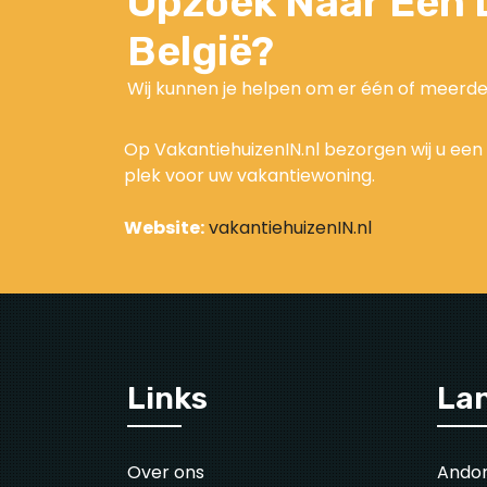
Opzoek Naar Een L
België?
Wij kunnen je helpen om er één of meerde
Op VakantiehuizenIN.nl bezorgen wij u een 
plek voor uw vakantiewoning.
Website:
vakantiehuizenIN.nl
Links
La
Over ons
Ando