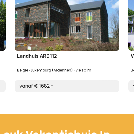
Landhuis ARD112
V
België
Luxemburg (Ardennen)
Vielsalm
B
vanaf € 1682,-