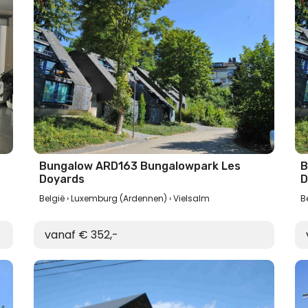
Bungalow ARD163 Bungalowpark Les
B
Doyards
D
België
Luxemburg (Ardennen)
Vielsalm
B
vanaf € 352,-