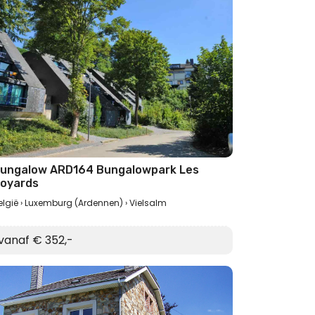
ungalow ARD164 Bungalowpark Les
oyards
elgië
Luxemburg (Ardennen)
Vielsalm
vanaf € 352,-