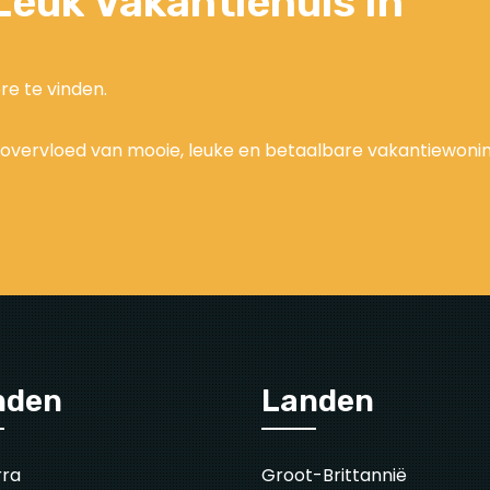
euk Vakantiehuis In
re te vinden.
overvloed van mooie, leuke en betaalbare vakantiewoninge
nden
Landen
rra
Groot-Brittannië