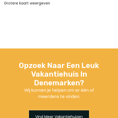
Grotere kaart weergeven
Opzoek Naar Een Leuk
Vakantiehuis In
Denemarken?
Wij kunnen je helpen om er één of
meerdere te vinden.
Vind Meer Vakantiehuizen