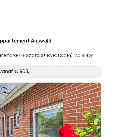
ppartement Answald
enemarken
Hoofdstad (Hovedstaden)
Aakirkeby
vanaf € 963,-