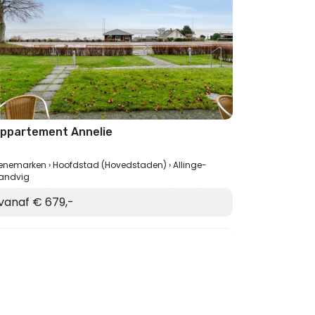
ppartement Annelie
enemarken
Hoofdstad (Hovedstaden)
Allinge-
andvig
vanaf € 679,-