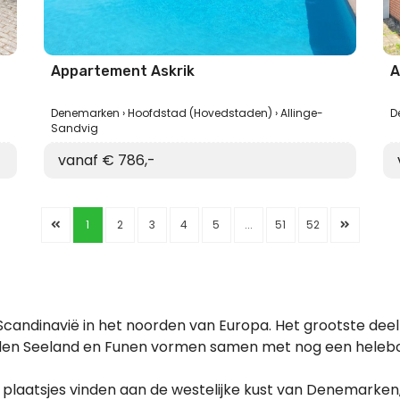
Appartement Askrik
A
Denemarken
Hoofdstad (Hovedstaden)
Allinge-
D
Sandvig
vanaf € 786,-
1
2
3
4
5
...
51
52
Scandinavië in het noorden van Europa. Het grootste deel
nden Seeland en Funen vormen samen met nog een helebo
 plaatsjes vinden aan de westelijke kust van Denemarken, 