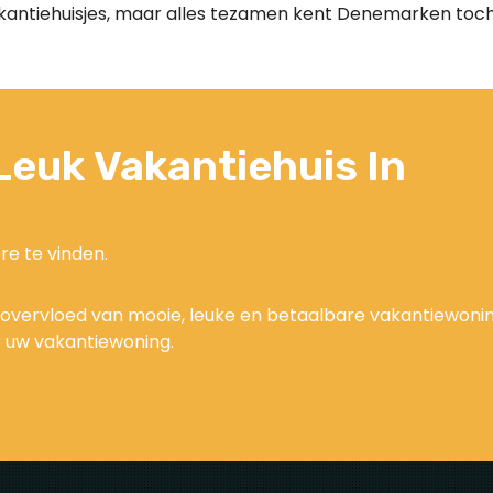
akantiehuisjes, maar alles tezamen kent Denemarken to
euk Vakantiehuis In
re te vinden.
n overvloed van mooie, leuke en betaalbare vakantiewoni
r uw vakantiewoning.