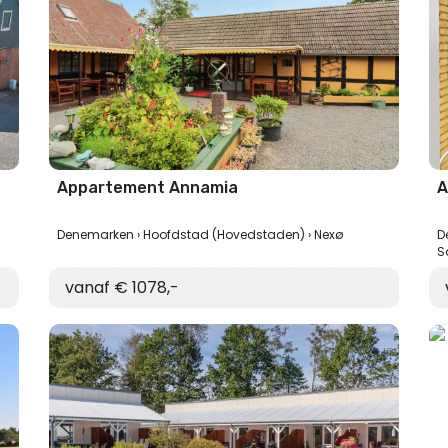
Appartement Annamia
A
Denemarken
Hoofdstad (Hovedstaden)
Nexø
D
S
vanaf € 1078,-