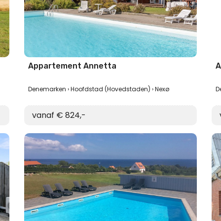
Appartement Annetta
A
Denemarken
Hoofdstad (Hovedstaden)
Nexø
D
vanaf € 824,-