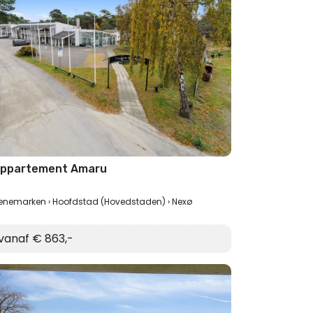
ppartement Amaru
enemarken
Hoofdstad (Hovedstaden)
Nexø
vanaf € 863,-