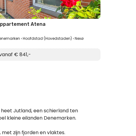
ppartement Atena
enemarken
Hoofdstad (Hovedstaden)
Nexø
vanaf € 841,-
 heet Jutland, een schierland ten
el kleine eilanden Denemarken.
met zijn fjorden en vlaktes.