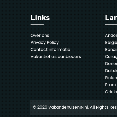
Links
La
Over ons
Ando
Privacy Policy
Belgi
Contact informatie
Bonai
Vakantiehuis aanbieders
Cura
Dene
Duits
Finla
Frankr
Griek
© 2026 VakantiehuizenIN.nl. All Rights Re