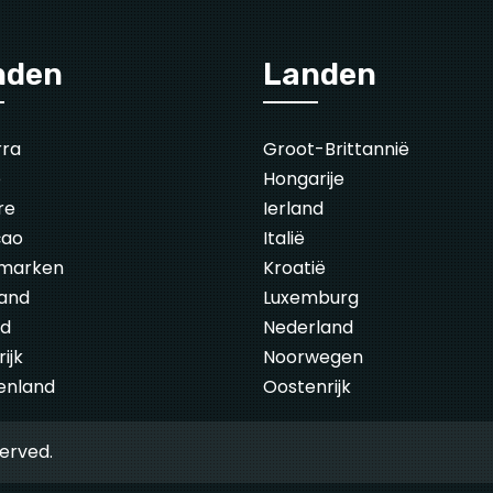
nden
Landen
rra
Groot-Brittannië
ë
Hongarije
re
Ierland
çao
Italië
marken
Kroatië
land
Luxemburg
nd
Nederland
ijk
Noorwegen
enland
Oostenrijk
served.