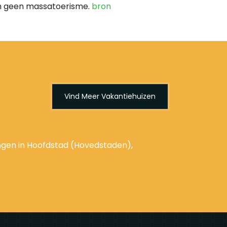
ch geen massatoerisme.
bron
Vind Meer Vakantiehuizen
ngen in Hoofdstad (Hovedstaden),