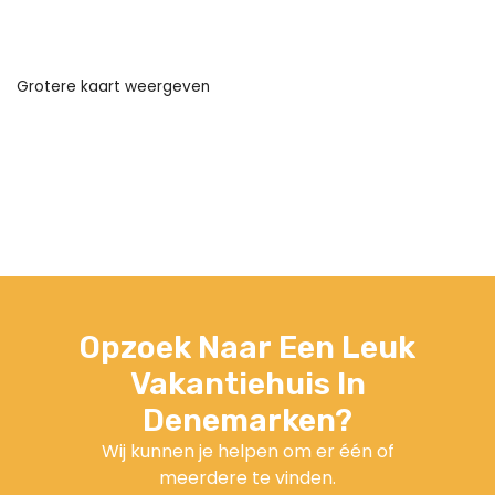
Grotere kaart weergeven
Opzoek Naar Een Leuk
Vakantiehuis In
Denemarken?
Wij kunnen je helpen om er één of
meerdere te vinden.