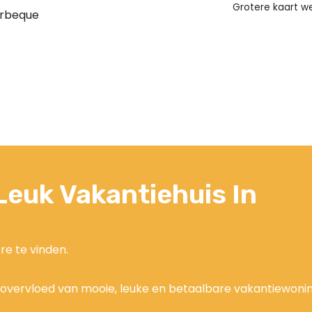
Grotere kaart 
rbeque
euk Vakantiehuis In
re te vinden.
n overvloed van mooie, leuke en betaalbare vakantiewoni