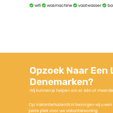
wifi
wasmachine
vaatwasser
ba
Opzoek Naar Een L
Denemarken?
Wij kunnen je helpen om er één of meerde
Op VakantiehuizenIN.nl bezorgen wij u ee
juiste plek voor uw vakantiewoning.