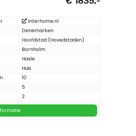
€ 1835,-
er
Interhome.nl
Denemarken
Hoofdstad (Hovedstaden)
Bornholm
Hasle
Huis
n
10
s
5
2
formatie