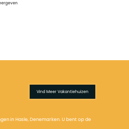
weergeven
Vind Meer Vakantiehuizen
ngen in Hasle, Denemarken. U bent op de