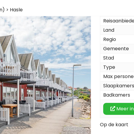
n)
>
Hasle
Reisaanbied
Land
Regio
Gemeente
Stad
Type
Max persone
Slaapkamer
Badkamers
Meer in
Op de kaart