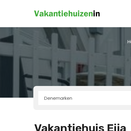
H
Denemarken
Vakantiehuis Eija