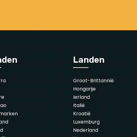
nden
Landen
rra
Groot-Brittannië
ë
Hongarije
re
Ierland
çao
Italië
marken
Kroatië
land
Luxemburg
nd
Nederland