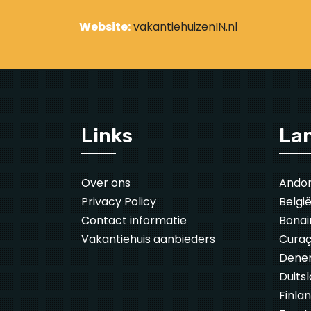
Website:
vakantiehuizenIN.nl
Links
La
Over ons
Ando
Privacy Policy
Belgi
Contact informatie
Bonai
Vakantiehuis aanbieders
Cura
Dene
Duits
Finla