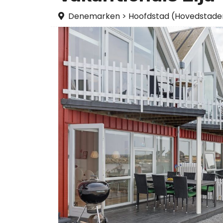
Denemarken
>
Hoofdstad (Hovedstade