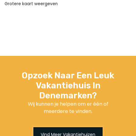
Grotere kaart weergeven
Opzoek Naar Een Leuk
Vakantiehuis In
Denemarken?
Wij kunnen je helpen om er één of
meerdere te vinden.
Vind Meer Vakantiehuizen