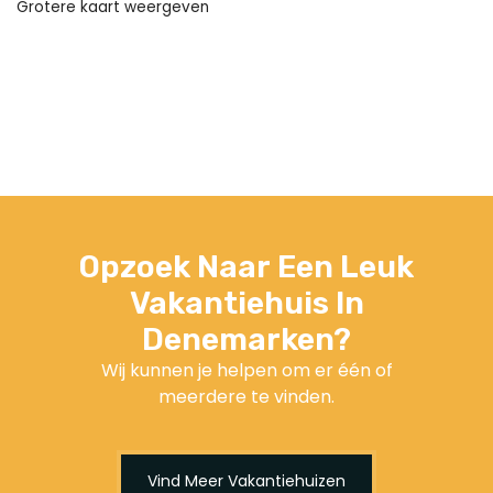
Grotere kaart weergeven
Opzoek Naar Een Leuk
Vakantiehuis In
Denemarken?
Wij kunnen je helpen om er één of
meerdere te vinden.
Vind Meer Vakantiehuizen