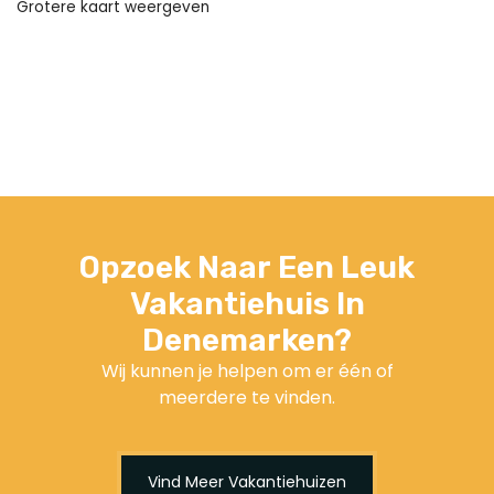
Grotere kaart weergeven
Opzoek Naar Een Leuk
Vakantiehuis In
Denemarken?
Wij kunnen je helpen om er één of
meerdere te vinden.
Vind Meer Vakantiehuizen