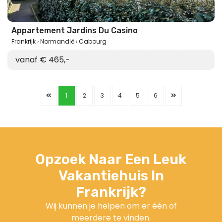
Appartement Jardins Du Casino
Frankrijk
Normandië
Cabourg
vanaf € 465,-
1
2
3
4
5
6
Opzoek Naar Een Leuk
Vakantiehuis In
Frankrijk?
Wij kunnen je helpen om er één of
meerdere te vinden.