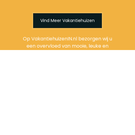
Vind Meer Vakantiehuizen
Op VakantiehuizenIN.nl bezorgen wij u
een overvloed van mooie, leuke en
betaalbare vakantiewoningen in
Cabourg, Frankrijk. U bent op de juiste
plek voor uw vakantiewoning.
Website:
vakantiehuizenIN.nl
Links