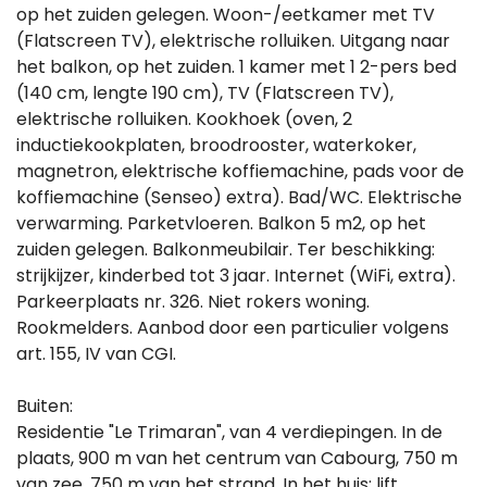
op het zuiden gelegen. Woon-/eetkamer met TV
(Flatscreen TV), elektrische rolluiken. Uitgang naar
het balkon, op het zuiden. 1 kamer met 1 2-pers bed
(140 cm, lengte 190 cm), TV (Flatscreen TV),
elektrische rolluiken. Kookhoek (oven, 2
inductiekookplaten, broodrooster, waterkoker,
magnetron, elektrische koffiemachine, pads voor de
koffiemachine (Senseo) extra). Bad/WC. Elektrische
verwarming. Parketvloeren. Balkon 5 m2, op het
zuiden gelegen. Balkonmeubilair. Ter beschikking:
strijkijzer, kinderbed tot 3 jaar. Internet (WiFi, extra).
Parkeerplaats nr. 326. Niet rokers woning.
Rookmelders. Aanbod door een particulier volgens
art. 155, IV van CGI.
Buiten:
Residentie "Le Trimaran", van 4 verdiepingen. In de
plaats, 900 m van het centrum van Cabourg, 750 m
van zee, 750 m van het strand. In het huis: lift,