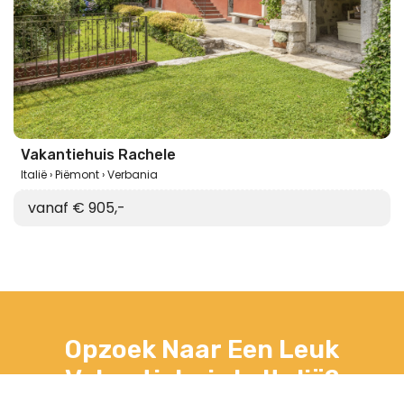
Vakantiehuis Rachele
Italië
Piëmont
Verbania
vanaf € 905,-
Opzoek Naar Een Leuk
Vakantiehuis In Italië?