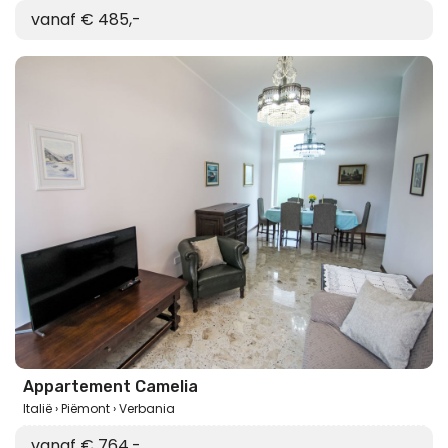
vanaf € 485,-
Appartement Camelia
Italië
Piëmont
Verbania
vanaf € 764,-