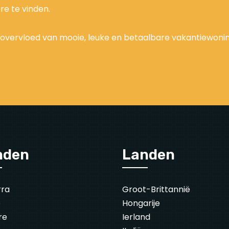
re te vinden.
 overvloed van mooie, leuke en betaalbare vakantiewonin
nden
Landen
rra
Groot-Brittannië
ë
Hongarije
re
Ierland