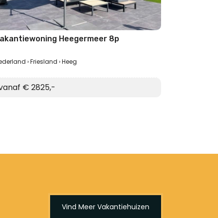
akantiewoning Heegermeer 8p
ederland
Friesland
Heeg
vanaf € 2825,-
Vind Meer Vakantiehuizen