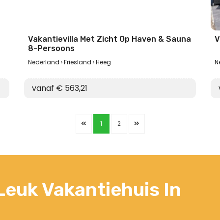
Vakantievilla Met Zicht Op Haven & Sauna
V
8-Persoons
Nederland
Friesland
Heeg
N
vanaf € 563,21
1
2
euk Vakantiehuis In