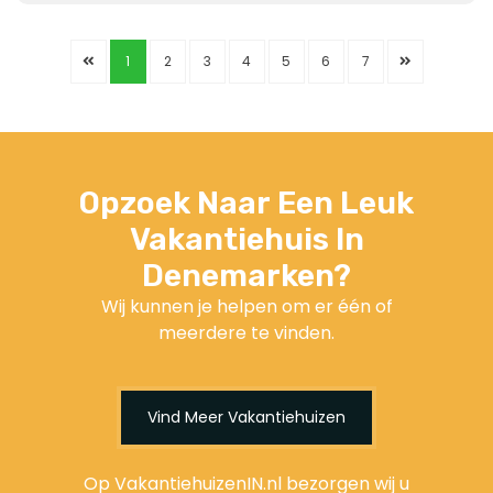
1
2
3
4
5
6
7
Opzoek Naar Een Leuk
Vakantiehuis In
Denemarken?
Wij kunnen je helpen om er één of
meerdere te vinden.
Vind Meer Vakantiehuizen
Op VakantiehuizenIN.nl bezorgen wij u