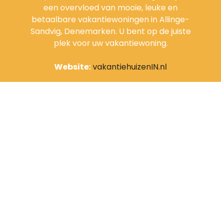
een overvloed van mooie, leuke en
betaalbare vakantiewoningen in Allinge-
Sandvig, Denemarken. U bent op de juiste
plek voor uw vakantiewoning.
Website:
vakantiehuizenIN.nl
Links
Over ons
Privacy Policy
Contact informatie
Vakantiehuis aanbieders